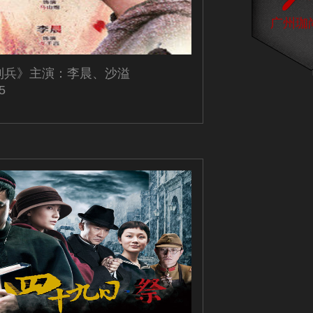
广州珈
到兵》主演：李晨、沙溢
5