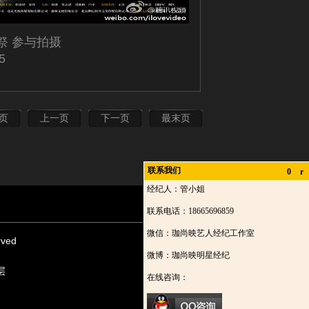
祭 参与拍摄
5
页
上一页
下一页
最末页
联系我们
0
r
经纪人：管小姐
联系电话：18665696859
微信：珈尚映艺人经纪工作室
rved
微博：珈尚映明星经纪
层
在线咨询：