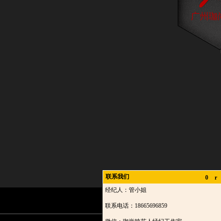
广州珈
联系我们
0
r
经纪人：管小姐
联系电话：18665696859